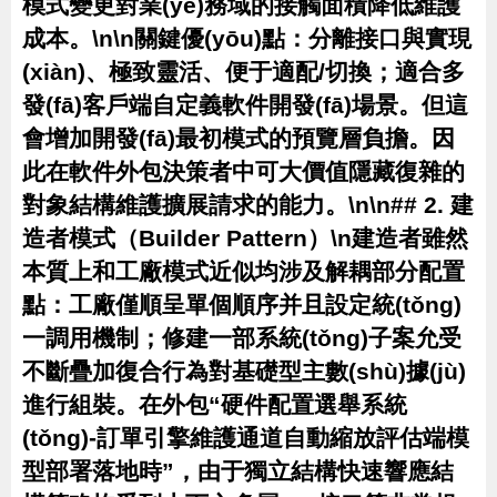
模式變更對業(yè)務域的接觸面積降低維護
成本。\n\n
關鍵優(yōu)點：
分離接口與實現
(xiàn)、極致靈活、便于適配/切換；適合多
發(fā)客戶端自定義軟件開發(fā)場景。但這
會增加開發(fā)最初模式的預覽層負擔。因
此在軟件外包決策者中可大價值隱藏復雜的
對象結構維護擴展請求的能力。\n\n## 2. 建
造者模式（Builder Pattern）\n建造者雖然
本質上和工廠模式近似均涉及解耦部分配置
點：工廠僅順呈單個順序并且設定統(tǒng)
一調用機制；修建一部系統(tǒng)子案允受
不斷疊加復合行為對基礎型主數(shù)據(jù)
進行組裝。在外包“硬件配置選舉系統
(tǒng)-訂單引擎維護通道自動縮放評估端模
型部署落地時”，由于獨立結構快速響應結