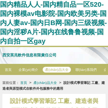
国内精品人人-国内精自品一区520-
国内裸模av电影院-国内欧美另类-国
内人妻av-国内日B网-国内三级视频-
国内淫秽A片-国内在线鲁鲁视频-国
内自拍一区gay
西安英兆軟件信息有限責任公司
首頁
企業(yè)簡介
產(chǎn)品大全
聯(lián)系我們
企
>
>
當前位置：
首頁
產(chǎn)品大全
設計模式學習筆記 工廠、建
造者與原型模式在軟件外包服務中的應用
設計模式學習筆記 工廠、建造者與