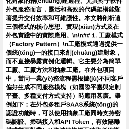
化對象的創(chuàng)建過程。尤其對于軟件
外包服務而言，靈活和高效的代碼架構能顯
著提升交付效率和可維護性。本文將剖析這
三個模式的核心思想、實現(xiàn)方式及在
外包實踐中的實際應用。\n\n## 1. 工廠模式
（Factory Pattern）\n工廠模式通過提供一
個統(tǒng)一的接口來創(chuàng)建對象，
而不直接暴露實例化邏輯。它主要分為簡單
工廠、工廠方法和抽象工廠。在外包項目
中，當同一業(yè)務流程需根據(jù)不同客戶
偏好生成不同服務模塊（如國際平臺與定制
平臺、多種支付方式支持）時應用甚廣。舉
例如下：在外包多租戶SAAS系統(tǒng)的
認證功能時，可以使用抽象工廠同時支持密
碼認證、掃碼接入和API Token，有效隔離