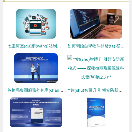
七里河區(qū)網(wǎng)站制作與軟件外包服務 助推區(qū)域數(shù)字化轉型的關鍵支撐
如何開始自學軟件開發(fā) 從零到實踐的完整指南
英格瑪集團服務外包產(chǎn)品榮獲2022新旗獎年度產(chǎn)品大獎，引領軟件外包服務新標桿
**數(shù)智躍升 引領安防新模式 —— 探秘撫順飛躍視達科技發(fā)展之力**